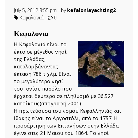
July 5, 2012 8:55 pm
by
kefaloniayachting2
Κεφαλονιά
0
Κεφαλονια
Η Κεφαλονιά είναι το
έκτο σε μέγεθος νησί
της Ελλάδας,
καταλαμβάνοντας
έκταση 786 τ.χλμ. Είναι
το μεγαλύτερο νησί
του Ιονίου παρόλο που
έρχεται δεύτερο σε πληθυσμό με 36.527
κατοίκους(απογραφή 2001).
Η πρωτεύουσα του νομού Κεφαλληνιάς και
Ιθάκης είναι το Αργοστόλι, από το 1757. Η
προσάρτηση των Επτανήσων στην Ελλάδα
έγινε στις 21 Μαϊου του 1864. Το νησί